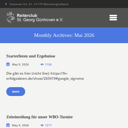
Voosener Str. 61, 41179 Mönchengladbach
Monthly Archives: Mai 2026
Starterlisten und Ergebnisse
May 9, 2026
1156
Die gibt es hier (nicht live): https://fn-
erfolgsdaten.de/show/265419#google_vignette
more
Zeiteinteilung für unser WBO-Turnier
May 4, 2026
1217